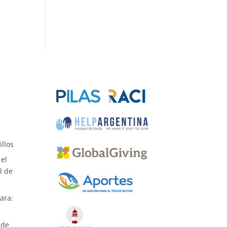
llos
el
l de
ara:
 de