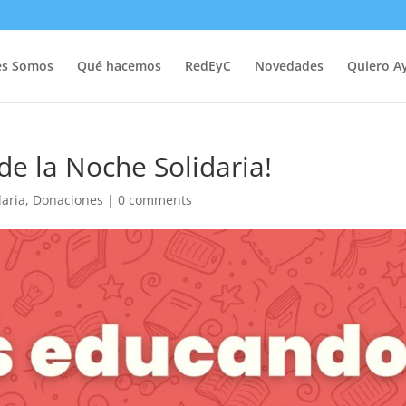
es Somos
Qué hacemos
RedEyC
Novedades
Quiero A
 de la Noche Solidaria!
daria
,
Donaciones
|
0 comments