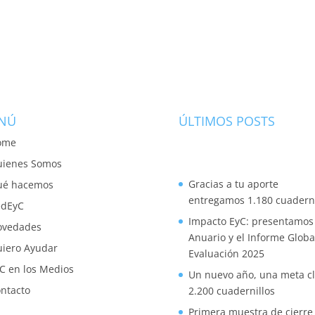
NÚ
ÚLTIMOS POSTS
ome
ienes Somos
Gracias a tu aporte
ué hacemos
entregamos 1.180 cuaderni
edEyC
Impacto EyC: presentamos 
ovedades
Anuario y el Informe Globa
iero Ayudar
Evaluación 2025
C en los Medios
Un nuevo año, una meta cl
ntacto
2.200 cuadernillos
Primera muestra de cierre